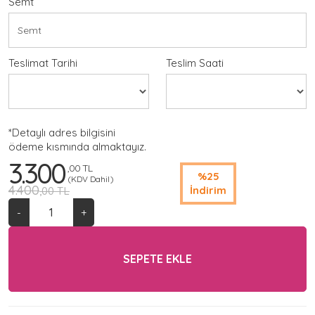
Semt
Teslimat Tarihi
Teslim Saati
*Detaylı adres bilgisini
ödeme kısmında almaktayız.
3.300
,00 TL
%25
(KDV Dahil)
4.400
İndirim
,00 TL
-
+
SEPETE EKLE