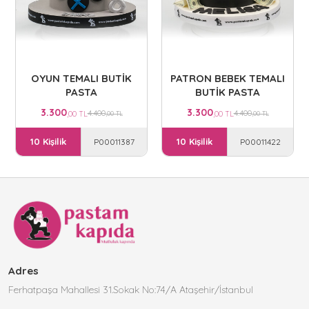
OYUN TEMALI BUTİK
PATRON BEBEK TEMALI
PASTA
BUTİK PASTA
3.300
3.300
4.400
4.400
,00 TL
,00 TL
,00 TL
,00 TL
10 Kişilik
10 Kişilik
P00011387
P00011422
Adres
Ferhatpaşa Mahallesi 31.Sokak No:74/A Ataşehir/İstanbul