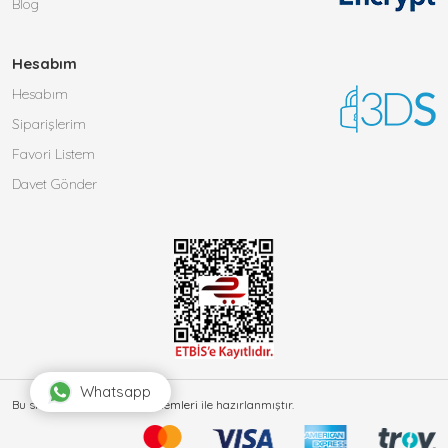
Blog
Hesabım
Hesabım
Siparişlerim
Favori Listem
Davet Gönder
Whatsapp
Bu site
Vikaon E-Ticaret sistemleri
ile hazırlanmıştır.