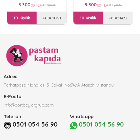
3.300
3.300
4.400
4.400
,00 TL
,00 TL
,00 TL
,00 TL
10 Kişilik
10 Kişilik
P00011391
P00011423
Adres
Ferhatpaşa Mahallesi 31.Sokak No:74/A Ataşehir/İstanbul
E-Posta
info@dortbeylergrup.com
Telefon
Whatsapp
0501 054 56 90
0501 054 56 90