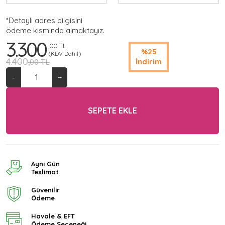
*Detaylı adres bilgisini
ödeme kısmında almaktayız.
3.300
,00 TL
%25
(KDV Dahil)
4.400
İndirim
,00 TL
-
+
SEPETE EKLE
Aynı Gün
Teslimat
Güvenilir
Ödeme
Havale & EFT
Ödeme Seçeneği