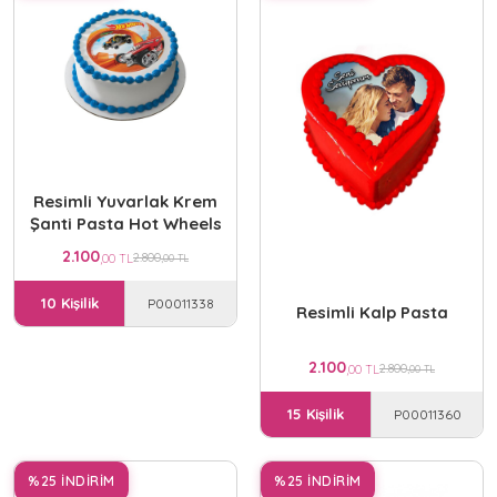
Resimli Yuvarlak Krem
Şanti Pasta Hot Wheels
2.100
2.800
,00 TL
,00 TL
10 Kişilik
P00011338
Resimli Kalp Pasta
2.100
2.800
,00 TL
,00 TL
15 Kişilik
P00011360
%25 İNDİRİM
%25 İNDİRİM