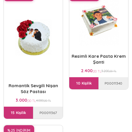
Resimli Kare Pasta Krem
Şanti
2.400
3.200
,00 TL
,00 TL
10 Kişilik
P00011340
Romantik Sevgili Nişan
Söz Pastası
3.000
4.000
,00 TL
,00 TL
15 Kişilik
P00011367
%25 İNDİRİM