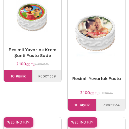
Resimli Yuvarlak Krem
Şanti Pasta Sade
2.100
2.800
,00 TL
,00 TL
10 Kişilik
P00011339
Resimli Yuvarlak Pasta
2.100
2.800
,00 TL
,00 TL
10 Kişilik
P00011364
%25 İNDİRİM
%25 İNDİRİM