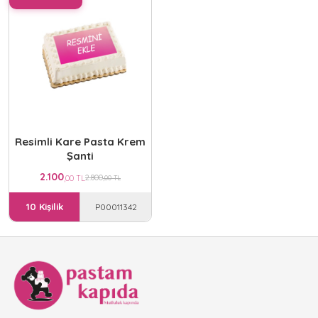
Resimli Kare Pasta Krem
Şanti
2.100
2.800
,00 TL
,00 TL
10 Kişilik
P00011342