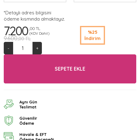
*Detaylı adres bilgisini
ödeme kısmında almaktayız.
7.200
,00 TL
%25
(KDV Dahil)
9.600
İndirim
,00 TL
-
+
SEPETE EKLE
Aynı Gün
Teslimat
Güvenilir
Ödeme
Havale & EFT
Ödeme Seçeneği