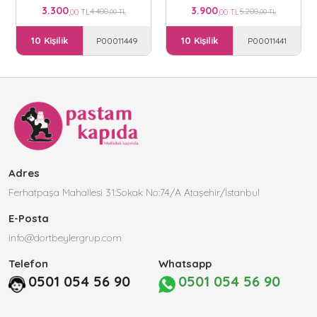
3.300
3.900
4.400
5.200
,00 TL
,00 TL
,00 TL
,00 TL
10 Kişilik
10 Kişilik
P00011449
P00011441
Adres
Ferhatpaşa Mahallesi 31.Sokak No:74/A Ataşehir/İstanbul
E-Posta
info@dortbeylergrup.com
Telefon
Whatsapp
0501 054 56 90
0501 054 56 90