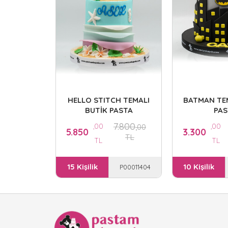
HELLO STITCH TEMALI
BATMAN TEM
BUTİK PASTA
PAS
7.800
,00
,00
,00
5.850
3.300
TL
TL
TL
15 Kişilik
10 Kişilik
P00011404