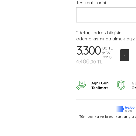
Teslimat Tarihi
*Detaylı adres bilgisini
ödeme kısmında almaktayız.
3.300
,00 TL
(KDV
-
Dahil)
4.400
,00 TL
Aynı Gün
Gü
Teslimat
Ö
Tüm banka ve kredi kartlarıyla