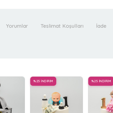
Yorumlar
Teslimat Koşulları
İade
%25 İNDİRİM
%25 İNDİRİM