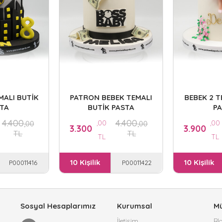
ALI BUTİK
PATRON BEBEK TEMALI
BEBEK 2 T
TA
BUTİK PASTA
P
4.400
4.400
,00
,00
,00
,00
3.300
3.900
TL
TL
TL
TL
10 Kişilik
10 Kişilik
P00011416
P00011422
Sosyal Hesaplarımız
Kurumsal
Mü
İletişim
Bl