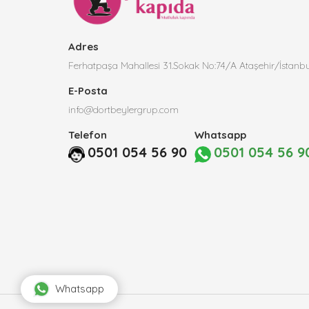
Adres
Ferhatpaşa Mahallesi 31.Sokak No:74/A Ataşehir/İstanbu
E-Posta
info@dortbeylergrup.com
Telefon
Whatsapp
0501 054 56 90
0501 054 56 9
Whatsapp