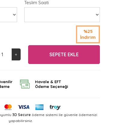
Teslim Saati
%25
İndirim
SEPETE EKLE
+
venilir
Havale & EFT
deme
Ödeme Seçeneği
 uyumlu
3D Secure
ödeme sistemi ile güvenle ödemenizi
yapabilirsiniz.