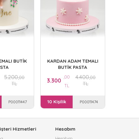
BUT
,0
3.300
T
10 Kişilik
EMALI BUTİK
KARDAN ADAM TEMALI
ASTA
BUTİK PASTA
5.200
4.400
,00
,00
,00
3.300
TL
TL
TL
10 Kişilik
P00011447
P00011474
şteri Hizmetleri
Hesabım
og
Hesabım