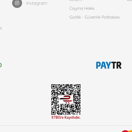
Instagram
Cayma Hakkı
Gizlilik - Güvenlik Politiakası
l
0