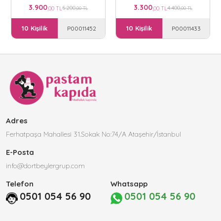
3.900
3.300
5.200
4.400
,00 TL
,00 TL
,00 TL
,00 TL
10 Kişilik
10 Kişilik
P00011452
P00011433
Adres
Ferhatpaşa Mahallesi 31.Sokak No:74/A Ataşehir/İstanbul
E-Posta
info@dortbeylergrup.com
Telefon
Whatsapp
0501 054 56 90
0501 054 56 90