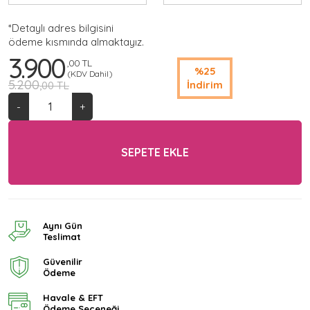
*Detaylı adres bilgisini
ödeme kısmında almaktayız.
3.900
,00 TL
%25
(KDV Dahil)
5.200
İndirim
,00 TL
-
+
SEPETE EKLE
Aynı Gün
Teslimat
Güvenilir
Ödeme
Havale & EFT
Ödeme Seçeneği