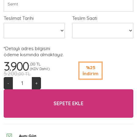
Teslimat Tarihi
Teslim Saati
*Detaylı adres bilgisini
ödeme kısmında almaktayız.
3.900
,00 TL
%25
(KDV Dahil)
5.200
İndirim
,00 TL
-
+
SEPETE EKLE
Aynı Gün