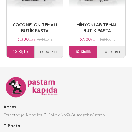
COCOMELON TEMALI
MİNYONLAR TEMALI
BUTİK PASTA
BUTİK PASTA
3.300
3.900
4.400
5.200
,00 TL
,00 TL
,00 TL
,00 TL
10 Kişilik
10 Kişilik
P00011388
P00011454
Adres
Ferhatpaşa Mahallesi 31.Sokak No:74/A Ataşehir/İstanbul
E-Posta