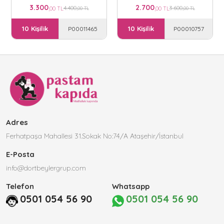
3.300
2.700
4.400
3.600
,00 TL
,00 TL
,00 TL
,00 TL
10 Kişilik
10 Kişilik
P00011465
P00010757
Adres
Ferhatpaşa Mahallesi 31.Sokak No:74/A Ataşehir/İstanbul
E-Posta
info@dortbeylergrup.com
Telefon
Whatsapp
0501 054 56 90
0501 054 56 90