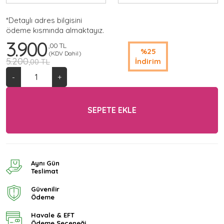
*Detaylı adres bilgisini
ödeme kısmında almaktayız.
3.900
,00 TL
%25
(KDV Dahil)
5.200
İndirim
,00 TL
-
+
SEPETE EKLE
Aynı Gün
Teslimat
Güvenilir
Ödeme
Havale & EFT
Ödeme Seçeneği