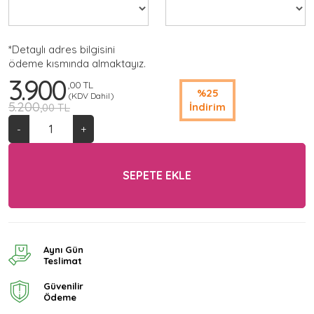
*Detaylı adres bilgisini
ödeme kısmında almaktayız.
3.900
,00 TL
%25
(KDV Dahil)
5.200
İndirim
,00 TL
-
+
SEPETE EKLE
Aynı Gün
Teslimat
Güvenilir
Ödeme