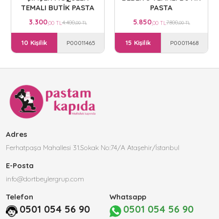
TEMALI BUTİK PASTA
PASTA
3.300
5.850
4.400
7.800
,00 TL
,00 TL
,00 TL
,00 TL
10 Kişilik
15 Kişilik
P00011465
P00011468
Adres
Ferhatpaşa Mahallesi 31.Sokak No:74/A Ataşehir/İstanbul
E-Posta
info@dortbeylergrup.com
Telefon
Whatsapp
0501 054 56 90
0501 054 56 90