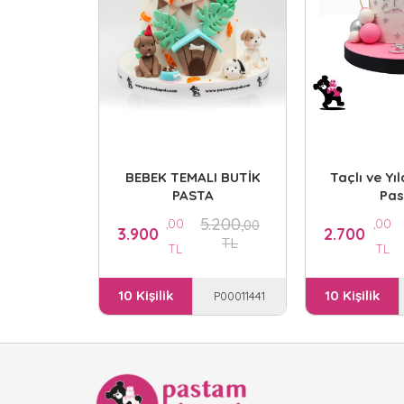
BEBEK TEMALI BUTİK
Taçlı ve Yı
PASTA
Pas
5.200
,00
,00
,00
3.900
2.700
TL
TL
TL
10 Kişilik
10 Kişilik
P00011441