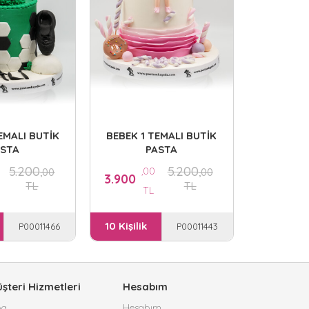
,0
3.300
T
10 Kişilik
EMALI BUTİK
BEBEK 1 TEMALI BUTİK
ASTA
PASTA
5.200
5.200
,00
,00
,00
3.900
TL
TL
TL
10 Kişilik
P00011466
P00011443
şteri Hizmetleri
Hesabım
og
Hesabım