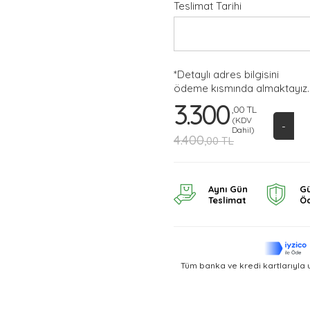
Teslimat Tarihi
*Detaylı adres bilgisini
ödeme kısmında almaktayız.
3.300
,00 TL
(KDV
-
Dahil)
4.400
,00 TL
Aynı Gün
Gü
Teslimat
Ö
Tüm banka ve kredi kartlarıyla