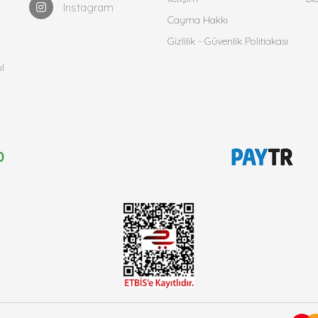
Instagram
Cayma Hakkı
Gizlilik - Güvenlik Politiakası
l
0