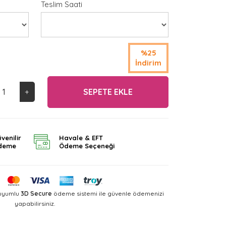
Teslim Saati
%25
İndirim
SEPETE EKLE
+
venilir
Havale & EFT
deme
Ödeme Seçeneği
 uyumlu
3D Secure
ödeme sistemi ile güvenle ödemenizi
yapabilirsiniz.