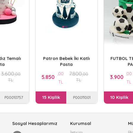
ldız Temalı
Patron Bebek İki Katlı
FUTBOL T
ta
Pasta
P
3.600
7.800
,00
,00
,00
,00
5.850
3.900
TL
TL
TL
TL
15 Kişilik
10 Kişilik
P00010757
P00011001
Sosyal Hesaplarımız
Kurumsal
Mü
İletişim
Bl