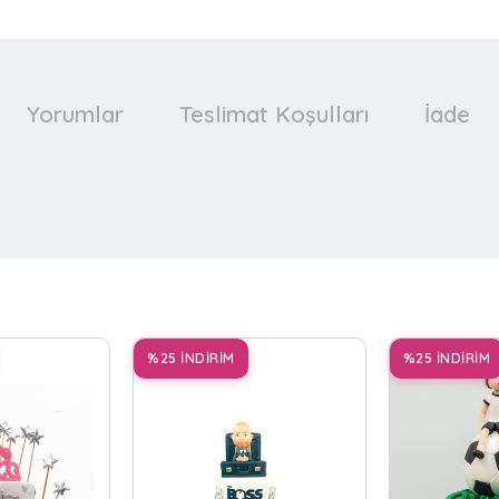
Yorumlar
Teslimat Koşulları
İade
%25 İNDİRİM
%25 İNDİRİM