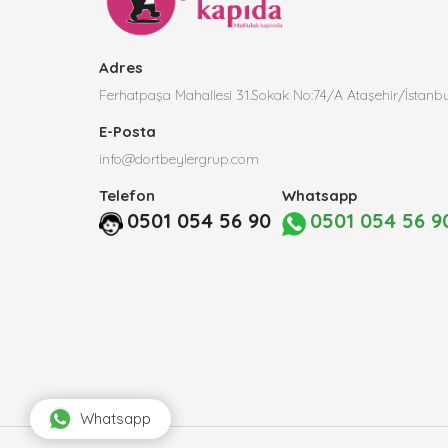
Adres
Ferhatpaşa Mahallesi 31.Sokak No:74/A Ataşehir/İstanbu
E-Posta
info@dortbeylergrup.com
Telefon
Whatsapp
0501 054 56 90
0501 054 56 9
Whatsapp