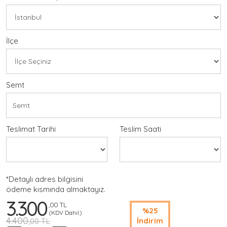
İlçe
Semt
Teslimat Tarihi
Teslim Saati
*Detaylı adres bilgisini
ödeme kısmında almaktayız.
3.300
,00 TL
%25
(KDV Dahil)
4.400
İndirim
,00 TL