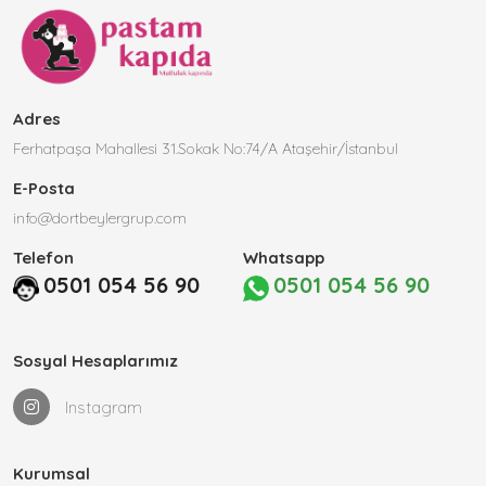
Adres
Ferhatpaşa Mahallesi 31.Sokak No:74/A Ataşehir/İstanbul
E-Posta
info@dortbeylergrup.com
Telefon
Whatsapp
0501 054 56 90
0501 054 56 90
Sosyal Hesaplarımız
Instagram
Kurumsal