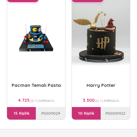
Pacman Temalı Pasta
Harry Potter
4.725
3.300
6.300
4.400
,00 TL
,00 TL
,00 TL
,00 TL
15 Kişilik
10 Kişilik
P00011029
P00010922