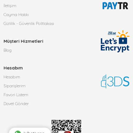
İletişim
Cayma Hakkı
Gizlilik - Güvenlik Politiakası
Müşteri Hizmetleri
Blog
Hesabım
Hesabım
Siparişlerim
Favori Listem
Davet Gönder