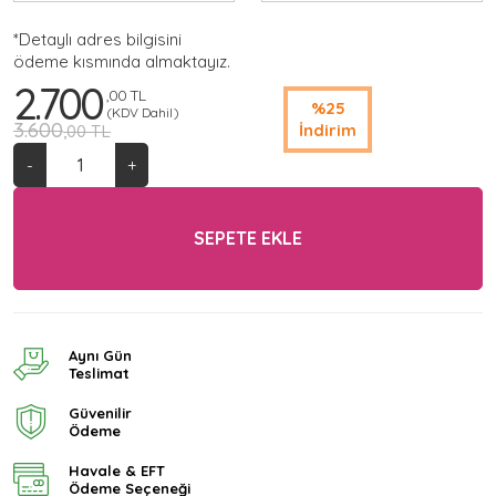
*Detaylı adres bilgisini
ödeme kısmında almaktayız.
2.700
,00 TL
%25
(KDV Dahil)
3.600
İndirim
,00 TL
-
+
SEPETE EKLE
Aynı Gün
Teslimat
Güvenilir
Ödeme
Havale & EFT
Ödeme Seçeneği