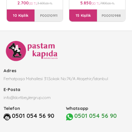
2.700
5.850
3.600
7.800
,00 TL
,00 TL
,00 TL
,00 TL
10 Kişilik
15 Kişilik
P00010911
P00010988
Adres
Ferhatpaşa Mahallesi 31.Sokak No:74/A Ataşehir/İstanbul
E-Posta
info@dortbeylergrup.com
Telefon
Whatsapp
0501 054 56 90
0501 054 56 90