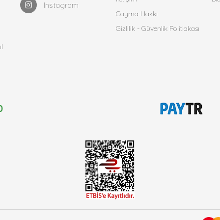
Instagram
Cayma Hakkı
Gizlilik - Güvenlik Politiakası
l
0