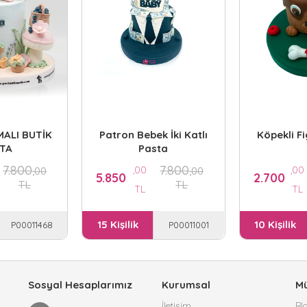
MALI BUTİK
Patron Bebek İki Katlı
Köpekli F
TA
Pasta
7.800
7.800
,00
,00
,00
,00
5.850
2.700
TL
TL
TL
TL
15 Kişilik
10 Kişilik
P00011468
P00011001
Sosyal Hesaplarımız
Kurumsal
Mü
İletişim
Bl