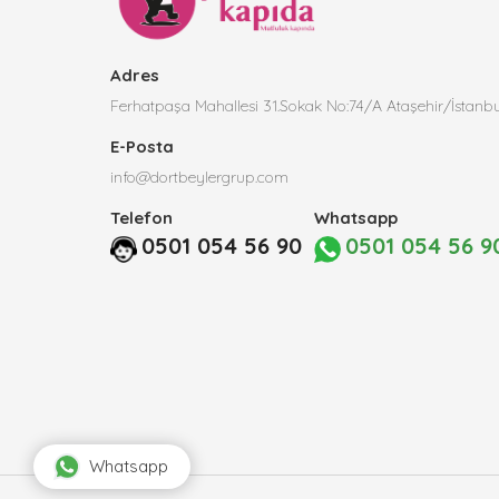
Adres
Ferhatpaşa Mahallesi 31.Sokak No:74/A Ataşehir/İstanbu
E-Posta
info@dortbeylergrup.com
Telefon
Whatsapp
0501 054 56 90
0501 054 56 9
Whatsapp