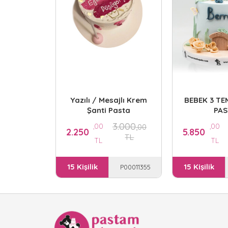
Yazılı / Mesajlı Krem
BEBEK 3 TE
Şanti Pasta
PAS
3.000
,00
,00
,00
2.250
5.850
TL
TL
TL
15 Kişilik
15 Kişilik
P00011355