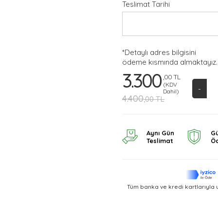
Teslimat Tarihi
*Detaylı adres bilgisini
ödeme kısmında almaktayız.
3.300
,00 TL
(KDV
-
Dahil)
4.400
,00 TL
Aynı Gün
Gü
Teslimat
Ö
Tüm banka ve kredi kartlarıyla