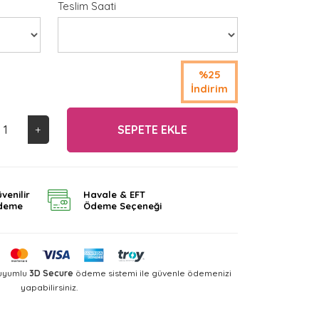
Teslim Saati
%25
İndirim
SEPETE EKLE
+
venilir
Havale & EFT
deme
Ödeme Seçeneği
 uyumlu
3D Secure
ödeme sistemi ile güvenle ödemenizi
yapabilirsiniz.