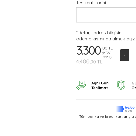
Teslimat Tarihi
*Detaylı adres bilgisini
ödeme kısmında almaktayız.
3.300
,00 TL
(KDV
-
Dahil)
4.400
,00 TL
Aynı Gün
Gü
Teslimat
Ö
Tüm banka ve kredi kartlarıyla