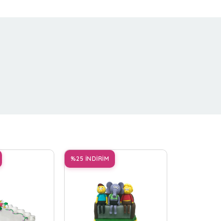
%25 İNDİRİM
%25 İNDİRİ
LABUB