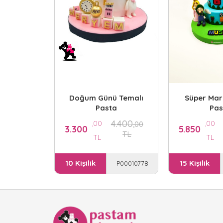
Doğum Günü Temalı
Süper Mar
Pasta
Pas
4.400
,00
,00
,00
3.300
5.850
TL
TL
TL
10 Kişilik
15 Kişilik
P00010778