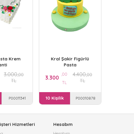
BUT
,0
3.900
T
10 Kişilik
asta Krem
Kral Şakir Figürlü
anti
Pasta
3.000
4.400
,00
,00
,00
3.300
TL
TL
TL
10 Kişilik
P00011341
P00010878
şteri Hizmetleri
Hesabım
og
Hesabım