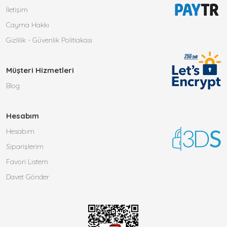
İletişim
Cayma Hakkı
Gizlilik - Güvenlik Politiakası
Müşteri Hizmetleri
Blog
Hesabım
Hesabım
Siparişlerim
Favori Listem
Davet Gönder