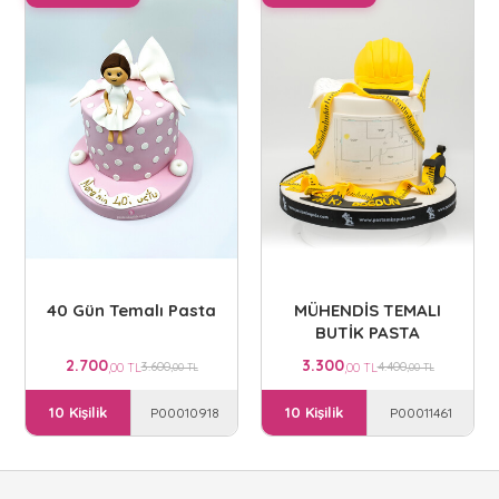
40 Gün Temalı Pasta
MÜHENDİS TEMALI
BUTİK PASTA
2.700
3.300
3.600
4.400
,00 TL
,00 TL
,00 TL
,00 TL
10 Kişilik
10 Kişilik
P00010918
P00011461