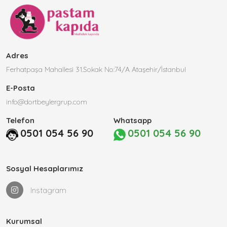
Adres
Ferhatpaşa Mahallesi 31.Sokak No:74/A Ataşehir/İstanbul
E-Posta
info@dortbeylergrup.com
Telefon
Whatsapp
0501 054 56 90
0501 054 56 90
Sosyal Hesaplarımız
Instagram
Kurumsal