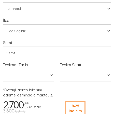
İlçe
Semt
Teslimat Tarihi
Teslim Saati
*Detaylı adres bilgisini
ödeme kısmında almaktayız.
2.700
,00 TL
%25
(KDV Dahil)
3.600
İndirim
,00 TL