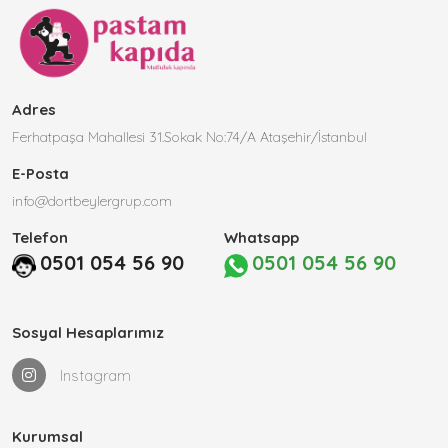
Adres
Ferhatpaşa Mahallesi 31.Sokak No:74/A Ataşehir/İstanbul
E-Posta
info@dortbeylergrup.com
Telefon
Whatsapp
0501 054 56 90
0501 054 56 90
Sosyal Hesaplarımız
Instagram
Kurumsal