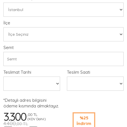
İlçe
Semt
Teslimat Tarihi
Teslim Saati
*Detaylı adres bilgisini
ödeme kısmında almaktayız.
3.300
,00 TL
%25
(KDV Dahil)
4.400
İndirim
,00 TL