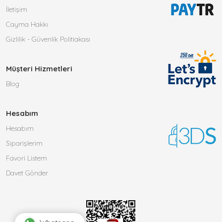
İletişim
Cayma Hakkı
Gizlilik - Güvenlik Politiakası
Müşteri Hizmetleri
Blog
Hesabım
Hesabım
Siparişlerim
Favori Listem
Davet Gönder