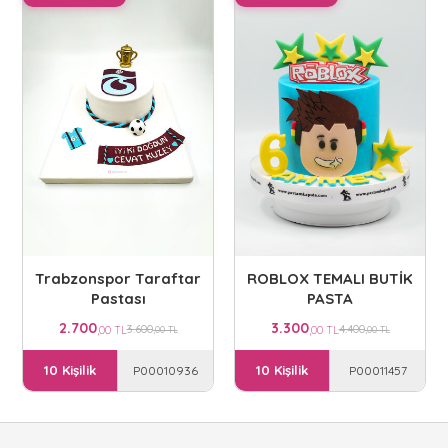
Trabzonspor Taraftar
ROBLOX TEMALI BUTİK
Pastası
PASTA
2.700
3.300
3.600
4.400
,00 TL
,00 TL
,00 TL
,00 TL
10 Kişilik
10 Kişilik
P00010936
P00011457