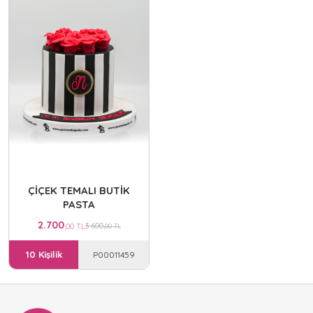
ÇİÇEK TEMALI BUTİK
PASTA
2.700
3.600
,00 TL
,00 TL
10 Kişilik
P00011459