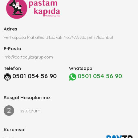
Adres
Ferhatpaşa Mahallesi 31.Sokak No:74/A Ataşehir/İstanbul
E-Posta
info@dortbeylergrup.com
Telefon
Whatsapp
0501 054 56 90
0501 054 56 90
Sosyal Hesaplarımız
Instagram
Kurumsal