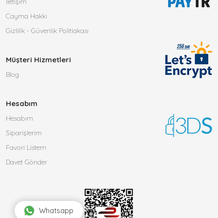
İletişim
Cayma Hakkı
Gizlilik - Güvenlik Politiakası
Müşteri Hizmetleri
Blog
Hesabım
Hesabım
Siparişlerim
Favori Listem
Davet Gönder
Whatsapp