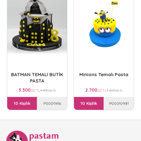
BATMAN TEMALI BUTİK
Minions Temalı Pasta
PASTA
3.300
2.700
4.400
3.600
,00 TL
,00 TL
,00 TL
,00 TL
10 Kişilik
10 Kişilik
P00011416
P00010981