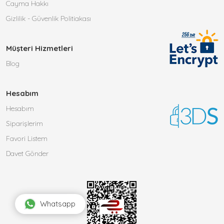
Cayma Hakkı
Gizlilik - Güvenlik Politiakası
Müşteri Hizmetleri
Blog
Hesabım
Hesabım
Siparişlerim
Favori Listem
Davet Gönder
Whatsapp