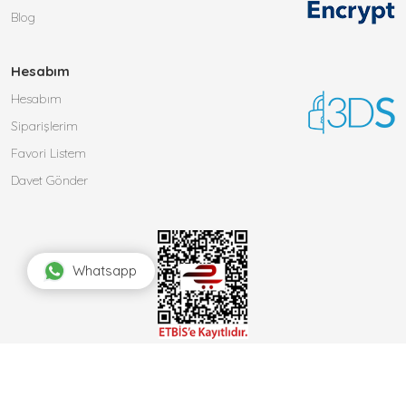
Blog
Hesabım
Hesabım
Siparişlerim
Favori Listem
Davet Gönder
Whatsapp
Bu site
Vikaon E-Ticaret sistemleri
ile hazırlanmıştır.