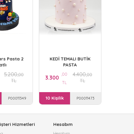
,0
3.300
T
10 Kişilik
ars Pasta 2
KEDİ TEMALI BUTİK
atlı
PASTA
5.200
4.400
,00
,00
,00
3.300
TL
TL
TL
10 Kişilik
P00011349
P00011473
şteri Hizmetleri
Hesabım
og
Hesabım