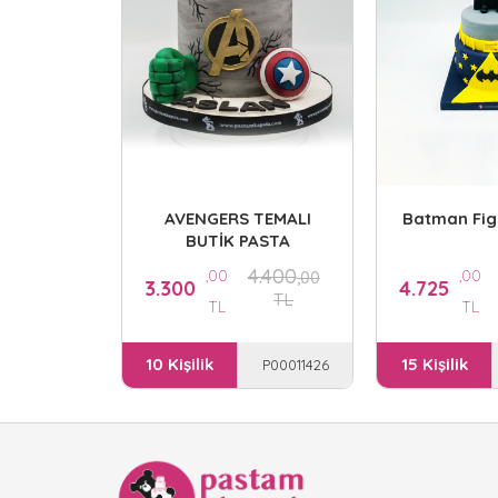
AVENGERS TEMALI
Batman Fig
BUTİK PASTA
4.400
,00
,00
,00
3.300
4.725
TL
TL
TL
10 Kişilik
15 Kişilik
P00011426