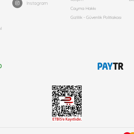
Instagram
Cayma Hakkı
Gizlilik - Güvenlik Politiakası
l
0