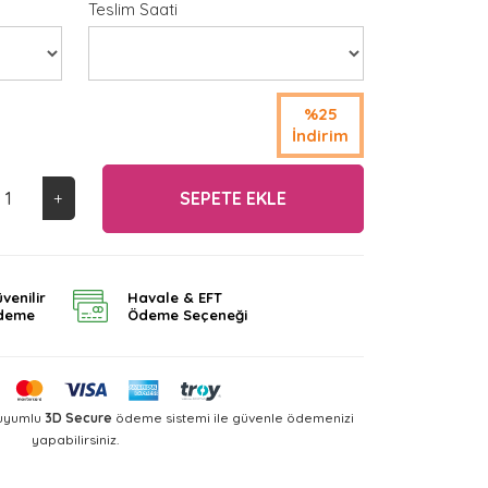
Teslim Saati
%25
İndirim
SEPETE EKLE
+
venilir
Havale & EFT
deme
Ödeme Seçeneği
 uyumlu
3D Secure
ödeme sistemi ile güvenle ödemenizi
yapabilirsiniz.