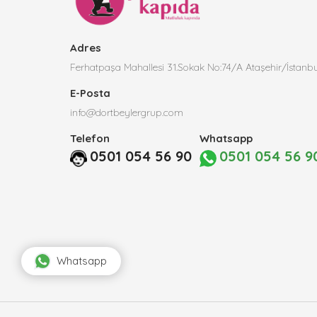
Adres
Ferhatpaşa Mahallesi 31.Sokak No:74/A Ataşehir/İstanbu
E-Posta
info@dortbeylergrup.com
Telefon
Whatsapp
0501 054 56 90
0501 054 56 9
Whatsapp