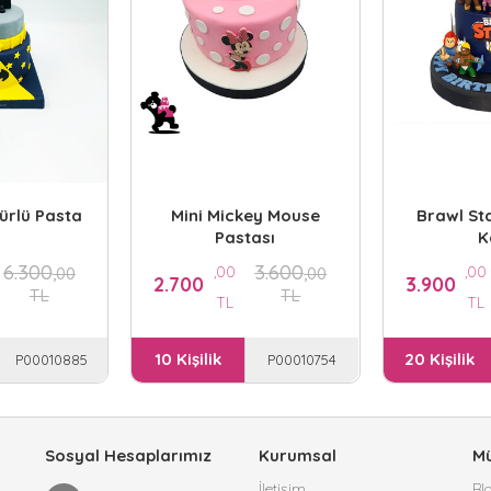
ürlü Pasta
Mini Mickey Mouse
Brawl St
Pastası
K
6.300
3.600
,00
,00
,00
,00
2.700
3.900
TL
TL
TL
TL
10 Kişilik
20 Kişilik
P00010885
P00010754
Sosyal Hesaplarımız
Kurumsal
Mü
İletişim
Bl