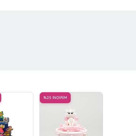
%25 İNDİRİM
%25 İNDİRİ
Paw Pa