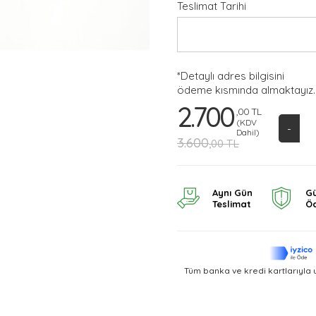
Teslimat Tarihi
*Detaylı adres bilgisini
ödeme kısmında almaktayız.
2.700
,00 TL
(KDV
-
Dahil)
3.600
,00 TL
Aynı Gün
Gü
Teslimat
Ö
Tüm banka ve kredi kartlarıyla