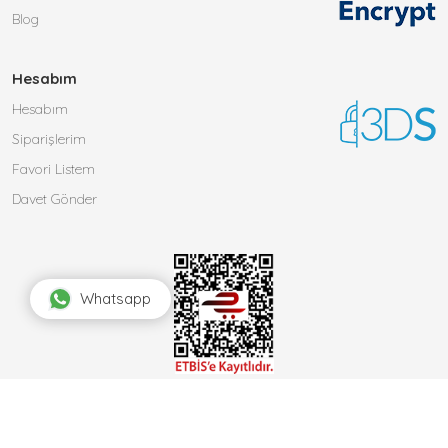
Blog
Hesabım
Hesabım
Siparişlerim
Favori Listem
Davet Gönder
Whatsapp
Bu site
Vikaon E-Ticaret sistemleri
ile hazırlanmıştır.