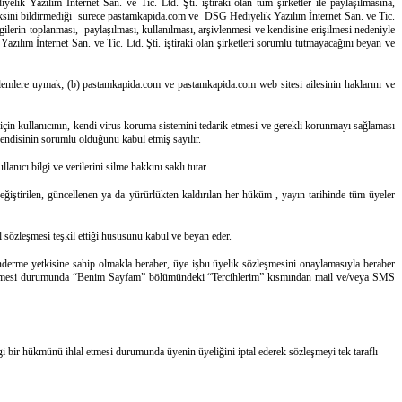
lik Yazılım İnternet San. ve Tic. Ltd. Şti. iştiraki olan tüm şirketler ile paylaşılmasına,
e aksini bildirmediği sürece pastamkapida.com ve DSG Hediyelik Yazılım İnternet San. ve Tic.
lgilerin toplanması, paylaşılması, kullanılması, arşivlenmesi ve kendisine erişilmesi nedeniyle
lım İnternet San. ve Tic. Ltd. Şti. iştiraki olan şirketleri sorumlu tutmayacağını beyan ve
işlemlere uymak; (b) pastamkapida.com ve pastamkapida.com web sitesi ailesinin haklarını ve
için kullanıcının, kendi virus koruma sistemini tedarik etmesi ve gerekli korunmayı sağlaması
endisinin sorumlu olduğunu kabul etmiş sayılır.
nıcı bilgi ve verilerini silme hakkını saklı tutar.
Değiştirilen, güncellenen ya da yürürlükten kaldırılan her hüküm , yayın tarihinde tüm üyeler
 sözleşmesi teşkil ettiği hususunu kabul ve beyan eder.
gönderme yetkisine sahip olmakla beraber, üye işbu üyelik sözleşmesini onaylamasıyla beraber
k istemesi durumunda “Benim Sayfam” bölümündeki “Tercihlerim” kısmından mail ve/veya SMS
i bir hükmünü ihlal etmesi durumunda üyenin üyeliğini iptal ederek sözleşmeyi tek taraflı