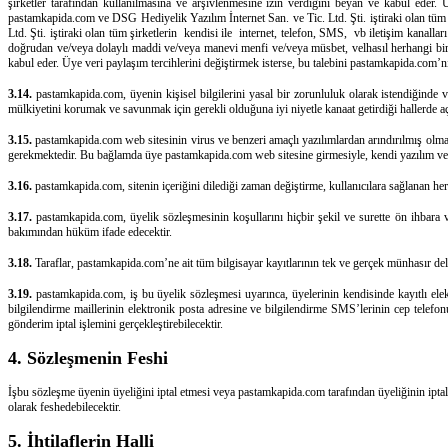
şirketler tarafından kullanılmasına ve arşivlenmesine izin verdiğini beyan ve kabul eder. 
pastamkapida.com ve DSG Hediyelik Yazılım İnternet San. ve Tic. Ltd. Şti. iştiraki olan tüm
Ltd. Şti. iştiraki olan tüm şirketlerin kendisi ile internet, telefon, SMS, vb iletişim kanall
doğrudan ve/veya dolaylı maddi ve/veya manevi menfi ve/veya müsbet, velhasıl herhangi bir 
kabul eder. Üye veri paylaşım tercihlerini değiştirmek isterse, bu talebini pastamkapida.com’ni
3.14.
pastamkapida.com, üyenin kişisel bilgilerini yasal bir zorunluluk olarak istendiğinde
mülkiyetini korumak ve savunmak için gerekli olduğuna iyi niyetle kanaat getirdiği hallerde aç
3.15.
pastamkapida.com web sitesinin virus ve benzeri amaçlı yazılımlardan arındırılmış olmas
gerekmektedir. Bu bağlamda üye pastamkapida.com web sitesine girmesiyle, kendi yazılım ve i
3.16.
pastamkapida.com, sitenin içeriğini dilediği zaman değiştirme, kullanıcılara sağlanan her
3.17.
pastamkapida.com, üyelik sözleşmesinin koşullarını hiçbir şekil ve surette ön ihbara ve
bakımından hüküm ifade edecektir.
3.18.
Taraflar, pastamkapida.com’ne ait tüm bilgisayar kayıtlarının tek ve gerçek münhasır de
3.19.
pastamkapida.com, iş bu üyelik sözleşmesi uyarınca, üyelerinin kendisinde kayıtlı elek
bilgilendirme maillerinin elektronik posta adresine ve bilgilendirme SMS’lerinin cep te
gönderim iptal işlemini gerçekleştirebilecektir.
4. Sözleşmenin Feshi
İşbu sözleşme üyenin üyeliğini iptal etmesi veya pastamkapida.com tarafından üyeliğinin ipta
olarak feshedebilecektir.
5. İhtilaflerin Halli