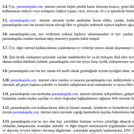
3.4.
Üye,
pastamkapida.com
internet sitesini hiçbir şekilde kamu düzenini bozucu, genel ahlak
kullanmasını önleyici veya zorlaştırıcı faaliyet (spam, virus, truva atı, vb.) ve işlemlerde bulu
3.5.
pastamkapida.com
internet sitesinde üyeler tarafından beyan edilen, yazılan, kull
pastamkapida.com’nin üyenin beyan edeceği fikir ve görüşler nedeniyle üçüncü kişilerin uğray
3.6.
pastamkapida.com, üye verilerinin yetkisiz kişilerce okunmasından ve üye yazılım 
pastamkapida.comdan tazminat talep etmemeyi peşinen kabul etmiştir.
3.7.
Üye, diğer internet kullanıcılarının yazılımlarına ve verilerine izinsiz olarak ulaşmamay
3.8.
İşbu üyelik sözleşmesi içerisinde sayılan maddelerden bir ya da birkaçını ihlal eden üye
alanına intikal ettirilmesi halinde, pastamkapida.com’nin üyeye karşı üyelik sözleşmesinee u
3.9.
pastamkapida.com’nin her zaman tek taraflı olarak gerektiğinde üyenin üyeliğini silme, m
3.10.
pastamkapida.com
internet sitesi yazılım ve tasarımı pastamkapida.com mülkiyetinde olu
sitesinde adı geçen başkaca şirketler ve ürünleri sahiplerinin ticari markalarıdır ve ayrıca fi
3.11.
pastamkapida.com tarafından
pastamkapida.com
internet sitesinin iyileştirilmesi, geliş
bulunulan sırada erişilen sayfalar ve siteye doğrudan bağlanılmasını sağlayan Web sitesinin Inte
3.12.
pastamkapida.com kullanıcılarına daha iyi hizmet sunmak, ürünlerini ve hizmetlerini iyileş
üyenin
pastamkapida.com
internet sitesi üzerinde yaptığı hareketlerin kaydını bulundurma hakk
3.13.
pastamkapida.com’ne üye olan kişi, yürürlükte bulunan ve/veya yürürlüğe alınacak u
reklamlar, kampanyalar, avantajlar, anketler ve diğer müşteri memnuniyeti uygulamaları sunul
ve alışveriş ve/veya tüketici davranış bilgilerinin yukarıdaki amaçlarla toplanmasına, DSG H