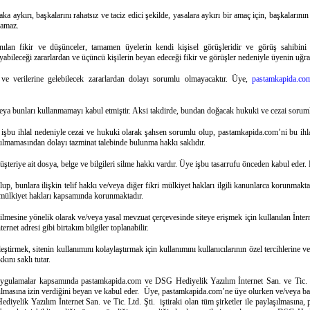
a aykırı, başkalarını rahatsız ve taciz edici şekilde, yasalara aykırı bir amaç için, başkalarının
namaz.
anılan fikir ve düşünceler, tamamen üyelerin kendi kişisel görüşleridir ve görüş sahibini
abileceği zararlardan ve üçüncü kişilerin beyan edeceği fikir ve görüşler nedeniyle üyenin uğ
ve verilerine gelebilecek zararlardan dolayı sorumlu olmayacaktır. Üye,
pastamkapida.co
ı veya bunları kullanmamayı kabul etmiştir. Aksi takdirde, bundan doğacak hukuki ve cezai sorum
 işbu ihlal nedeniyle cezai ve hukuki olarak şahsen sorumlu olup, pastamkapida.com’ni bu ihlall
yulmamasından dolayı tazminat talebinde bulunma hakkı saklıdır.
üşteriye ait dosya, belge ve bilgileri silme hakkı vardır. Üye işbu tasarrufu önceden kabul ed
p, bunlara ilişkin telif hakkı ve/veya diğer fikri mülkiyet hakları ilgili kanunlarca korunmakt
kri mülkiyet hakları kapsamında korunmaktadır.
tirilmesine yönelik olarak ve/veya yasal mevzuat çerçevesinde siteye erişmek için kullanılan İnterne
rnet adresi gibi birtakım bilgiler toplanabilir.
tirmek, sitenin kullanımını kolaylaştırmak için kullanımını kullanıcılarının özel tercihlerine ve 
ını saklı tutar.
ygulamalar kapsamında pastamkapida.com ve DSG Hediyelik Yazılım İnternet San. ve Tic. Ltd.
masına izin verdiğini beyan ve kabul eder. Üye, pastamkapida.com’ne üye olurken ve/veya başka
ediyelik Yazılım İnternet San. ve Tic. Ltd. Şti. iştiraki olan tüm şirketler ile paylaşılmasına