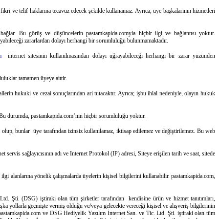
 fikri ve telif haklarına tecavüz edecek şekilde kullanamaz. Ayrıca, üye başkalarının hizmetleri
 bağlar. Bu görüş ve düşüncelerin pastamkapida.comyla hiçbir ilgi ve bağlantısı yoktur.
rayabileceği zararlardan dolayı herhangi bir sorumluluğu bulunmamaktadır.
m
internet sitesinin kullanılmasından dolayı uğrayabileceği herhangi bir zarar yüzünden
luluklar tamamen üyeye aittir.
erin hukuki ve cezai sonuçlarından ari tutacaktır. Ayrıca; işbu ihlal nedeniyle, olayın hukuk
er. Bu durumda, pastamkapida.com’nin hiçbir sorumluluğu yoktur.
a olup, bunlar üye tarafından izinsiz kullanılamaz, iktisap edilemez ve değiştirilemez. Bu web
t servis sağlayıcısının adı ve Internet Protokol (IP) adresi, Siteye erişilen tarih ve saat, sitede
ilgi alanlarına yönelik çalışmalarda üyelerin kişisel bilgilerini kullanabilir. pastamkapida.com,
 Şti. (DSG) iştiraki olan tüm şirketler tarafından kendisine ürün ve hizmet tanıtımları,
 yollarla geçmişte vermiş olduğu ve/veya gelecekte vereceği kişisel ve alışveriş bilgilerinin
, pastamkapida.com ve DSG Hediyelik Yazılım İnternet San. ve Tic. Ltd. Şti. iştiraki olan tüm