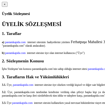
×
Üyelik Sözleşmesi
ÜYELİK SÖZLEŞMESİ
1. Taraflar
Ferhatpaşa Mahallesi 
a)
pastamkapida.com
internet sitesinin faaliyetlerini yürüten
“pastamkapida.com” olarak anılacaktır).
b)
pastamkapida.com
internet sitesine üye olan internet kullanıcısı ("Üye")
2. Sözleşmenin Konusu
İşbu Sözleşme’nin konusu pastamkapida.com’nin sahip olduğu internet sitesi
pastamkapida.
3. Tarafların Hak ve Yükümlülükleri
3.1.
Üye,
pastamkapida.com
internet sitesine üye olurken verdiği kişisel ve diğer sair bilgi
3.2.
Üye, pastamkapida.com tarafından kendisine verilmiş olan şifreyi başka kişi ya da 
pastamkapida.com’ne karşı ileri sürülebilecek tüm iddia ve taleplere karşı, pastamkapida.com’
3.3.
Üye
pastamkapida.com
internet sitesini kullanırken yasal mevzuat hükümlerine riayet e