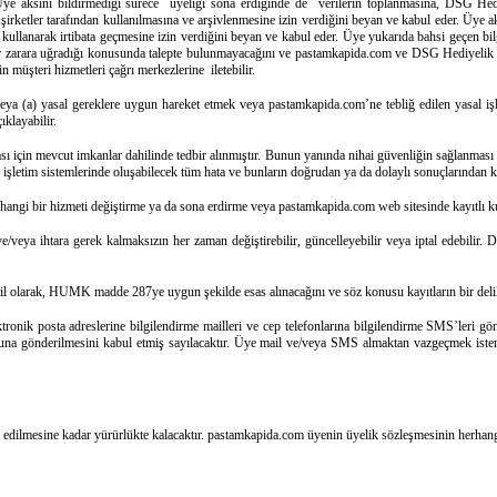
Üye aksini bildirmediği sürece üyeliği sona erdiğinde de verilerin toplanmasına, DSG Hediye
 şirketler tarafından kullanılmasına ve arşivlenmesine izin verdiğini beyan ve kabul eder. Üy
arı kullanarak irtibata geçmesine izin verdiğini beyan ve kabul eder. Üye yukarıda bahsi geçen bi
zarara uğradığı konusunda talepte bulunmayacağını ve pastamkapida.com ve DSG Hediyelik Yazı
n müşteri hizmetleri çağrı merkezlerine iletebilir.
 veya (a) yasal gereklere uygun hareket etmek veya pastamkapida.com’ne tebliğ edilen yasal 
ıklayabilir.
ı için mevcut imkanlar dahilinde tedbir alınmıştır. Bunun yanında nihai güvenliğin sağlanması 
şletim sistemlerinde oluşabilecek tüm hata ve bunların doğrudan ya da dolaylı sonuçlarından k
hangi bir hizmeti değiştirme ya da sona erdirme veya pastamkapida.com web sitesinde kayıtlı kulla
/veya ihtara gerek kalmaksızın her zaman değiştirebilir, güncelleyebilir veya iptal edebilir. 
lil olarak, HUMK madde 287ye uygun şekilde esas alınacağını ve söz konusu kayıtların bir delil
tronik posta adreslerine bilgilendirme mailleri ve cep telefonlarına bilgilendirme SMS’leri 
lefonuna gönderilmesini kabul etmiş sayılacaktır. Üye mail ve/veya SMS almaktan vazgeçme
l edilmesine kadar yürürlükte kalacaktır. pastamkapida.com üyenin üyelik sözleşmesinin herhang