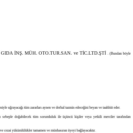
IDA İNŞ. MÜH. OTO.TUR.SAN. ve TİC.LTD.ŞTİ
. (Bundan böyle
eniyle uğrayacağı tüm zararları aynen ve derhal tazmin edeceğini beyan ve taahhüt eder.
 sebeple doğabilecek tüm sorumluluk ile üçüncü kişiler veya yetkili merciler tarafından
ki ve cezai yükümlülükler tamamen ve münhasıran üyeyi bağlayacaktır.