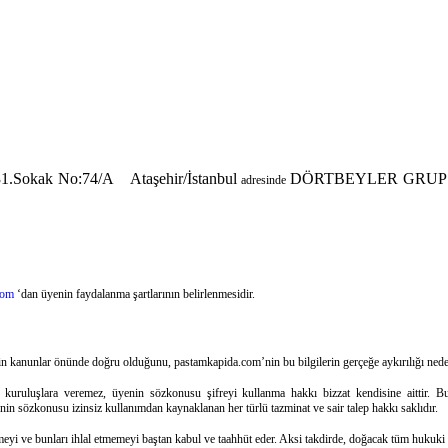
31.Sokak No:74/A Ataşehir/İstanbul
DÖRTBEYLER GRUP G
adresinde
com
‘dan üyenin faydalanma şartlarının belirlenmesidir.
lerin kanunlar önünde doğru olduğunu, pastamkapida.com’nin bu bilgilerin gerçeğe aykırılığı ned
kuruluşlara veremez, üyenin sözkonusu şifreyi kullanma hakkı bizzat kendisine aittir. Bu
nin sözkonusu izinsiz kullanımdan kaynaklanan her türlü tazminat ve sair talep hakkı saklıdır.
tmeyi ve bunları ihlal etmemeyi baştan kabul ve taahhüt eder. Aksi takdirde, doğacak tüm huku